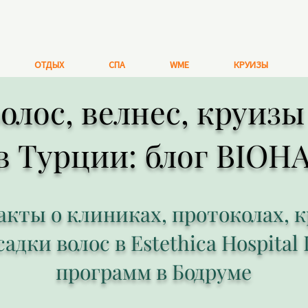
ОТДЫХ
СПА
WME
КРУИЗЫ
олос, велнес, круиз
в Турции: блог BIO
кты о клиниках, протоколах, кр
дки волос в Estethica Hospital 
программ в Бодруме