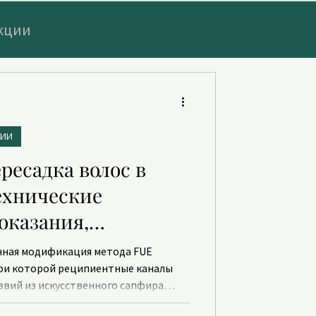
кции
АНА
ЦИИ
РАХОВКА
ересадка волос в
ехнические
оказания,
енная модификация метода FUE
), при которой реципиентные каналы
вий из искусственного сапфира
ых микролезвий.