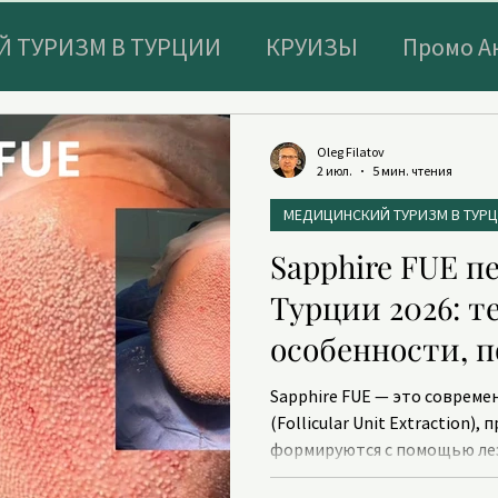
 ТУРИЗМ В ТУРЦИИ
КРУИЗЫ
Промо А
 И БИОХАКИНГ В БОДРУМЕ
ДНЕВНИК СУЛТ
Oleg Filatov
2 июл.
5 мин. чтения
МЕДИЦИНСКИЙ ТУРИЗМ В ТУР
И
СТОМАТОЛОГИЯ
ТУРИСТИЧЕСКАЯ СТ
Sapphire FUE п
Турции 2026: т
БАДы и ЗДОРОВОЕ ПИТАНИЕ
особенности, п
результаты
Sapphire FUE — это соврем
(Follicular Unit Extraction
формируются с помощью лез
вместо классических стальн