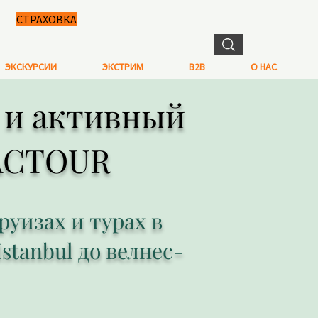
СТРАХОВКА
ЭКСКУРСИИ
ЭКСТРИМ
B2B
О НАС
ы и активный
HACTOUR
уизах и турах в
Istanbul до велнес-