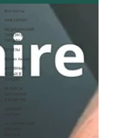
Все посты
HAIR EXPERT
МЕДИЦИНСКИЙ
ТУРИЗМ В
ТУРЦИИ
КРУИЗЫ
Промо Акции
АКТИВНЫЙ
ОТДЫХ В
ТУРЦИИ
ВЕЛНЕС И
БИОХАКИНГ
В БОДРУМЕ
ДНЕВНИК
СУЛТАНА
ИСТОРИЧЕСКИЕ
ОТЕЛИ И
МЕСТА В