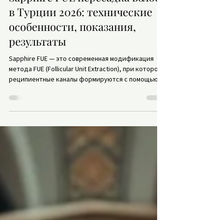
Sapphire FUE пересадка волос
в Турции 2026: технические
особенности, показания,
результаты
Sapphire FUE — это современная модификация
метода FUE (Follicular Unit Extraction), при которой
реципиентные каналы формируются с помощью
лезвий из искусственного сапфира вместо
классических стальных микролезвий.