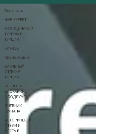
Все посты
HAIR EXPERT
МЕДИЦИНСКИЙ
ТУРИЗМ В
ТУРЦИИ
КРУИЗЫ
Промо Акции
АКТИВНЫЙ
ОТДЫХ В
ТУРЦИИ
ВЕЛНЕС И
БИОХАКИНГ
В БОДРУМЕ
ДНЕВНИК
СУЛТАНА
ИСТОРИЧЕСКИЕ
ОТЕЛИ И
МЕСТА В