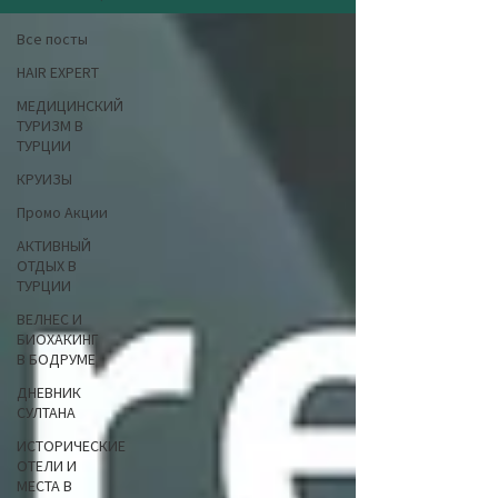
Все посты
HAIR EXPERT
МЕДИЦИНСКИЙ
ТУРИЗМ В
ТУРЦИИ
КРУИЗЫ
Промо Акции
АКТИВНЫЙ
ОТДЫХ В
ТУРЦИИ
ВЕЛНЕС И
БИОХАКИНГ
В БОДРУМЕ
ДНЕВНИК
СУЛТАНА
ИСТОРИЧЕСКИЕ
ОТЕЛИ И
МЕСТА В