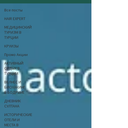
Все посты
HAIR EXPERT
МЕДИЦИНСКИЙ
ТУРИЗМ В
ТУРЦИИ
КРУИЗЫ
Промо Акции
АКТИВНЫЙ
ОТДЫХ В
ТУРЦИИ
ВЕЛНЕС И
БИОХАКИНГ
В БОДРУМЕ
ДНЕВНИК
СУЛТАНА
ИСТОРИЧЕСКИЕ
ОТЕЛИ И
МЕСТА В