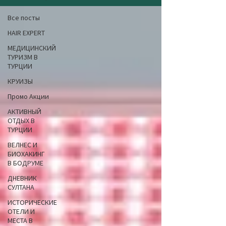
Все посты
HAIR EXPERT
МЕДИЦИНСКИЙ
ТУРИЗМ В
ТУРЦИИ
КРУИЗЫ
Промо Акции
АКТИВНЫЙ
ОТДЫХ В
ТУРЦИИ
ВЕЛНЕС И
БИОХАКИНГ
В БОДРУМЕ
ДНЕВНИК
СУЛТАНА
ИСТОРИЧЕСКИЕ
ОТЕЛИ И
МЕСТА В