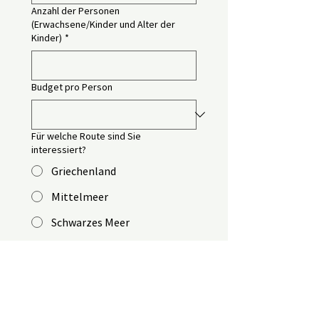
Anzahl der Personen
(Erwachsene/Kinder und Alter der
Kinder)
*
Budget pro Person
Für welche Route sind Sie
interessiert?
Griechenland
Mittelmeer
Schwarzes Meer
Дубай и Персидский залив
Rotes Meer (Aroya)
Ich habe mich noch nicht
entschieden.