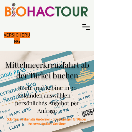
VERSICHERU
NG
Mittelmeerkreuzfahrt ab
der Türkei buchen
Route und Kabine in 30
Sekunden auswählen —
persönliches Angebot per
Anfrage
Sofortsuche über alle Reedereien · Ermäßigungen für Kinder ·
Keine versteckten Gebühren