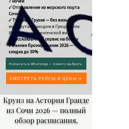
7 ночей
✓ Отправление из морского порта
Сочи
✓ Турция и Грузия — без визы;
маршруты с заходом в Грецию или
Италию — по шенгенской визе
✓ Русскоязычный сервис на борту
✓ Раннее бронирование 2026 —
скидка до 30%
Написать в WhatsApp — помогу выбрать
СМОТРЕТЬ РЕЙСЫ И ЦЕНЫ →
Круиз на Астория Гранде
из Сочи 2026 — полный
обзор расписания,