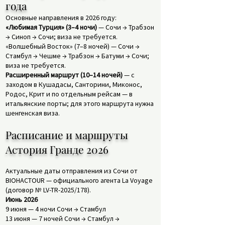
года
Основные направления в 2026 году:
«Любимая Турция» (3–4 ночи)
— Сочи → Трабзон
→ Синоп → Сочи; виза не требуется.
«Волшебный Восток» (7–8 ночей) — Сочи →
Стамбул → Чешме → Трабзон → Батуми → Сочи;
виза не требуется.
Расширенный маршрут (10–14 ночей)
— с
заходом в Кушадасы, Санторини, Миконос,
Родос, Крит и по отдельным рейсам — в
итальянские порты; для этого маршрута нужна
шенгенская виза.
Расписание и маршруты
Астория Гранде 2026
Актуальные даты отправления из Сочи от
BIOHACTOUR — официального агента La Voyage
(договор № LV-TR-2025/178).
Июнь 2026
9 июня — 4 ночи Сочи → Стамбул
13 июня — 7 ночей Сочи → Стамбул →