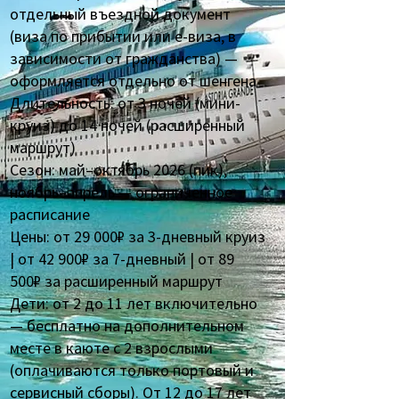
отдельный въездной документ
(виза по прибытии или e-виза, в
зависимости от гражданства) —
оформляется отдельно от шенгена
Длительность: от 3 ночей (мини-
круиз) до 14 ночей (расширенный
маршрут)
Сезон: май–октябрь 2026 (пик),
ноябрь–апрель — ограниченное
расписание
Цены: от 29 000₽ за 3-дневный круиз
| от 42 900₽ за 7-дневный | от 89
500₽ за расширенный маршрут
Дети: от 2 до 11 лет включительно
— бесплатно на дополнительном
месте в каюте с 2 взрослыми
(оплачиваются только портовый и
сервисный сборы). От 12 до 17 лет