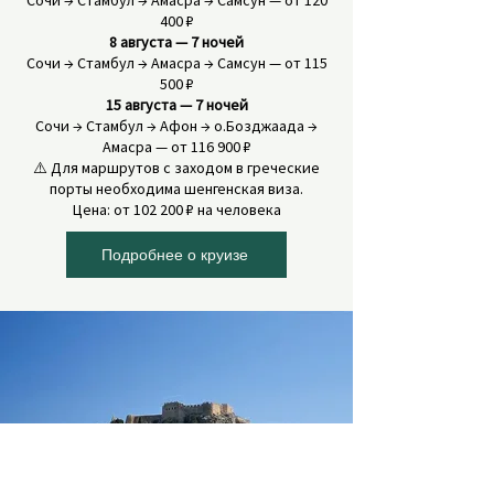
Сочи → Стамбул → Амасра → Самсун — от 120
400 ₽
8 августа — 7 ночей
Сочи → Стамбул → Амасра → Самсун — от 115
500 ₽
15 августа — 7 ночей
Сочи → Стамбул → Афон → о.Бозджаада →
Амасра — от 116 900 ₽
⚠️ Для маршрутов с заходом в греческие
порты необходима шенгенская виза.
Цена: от 102 200 ₽ на человека
Подробнее о круизе