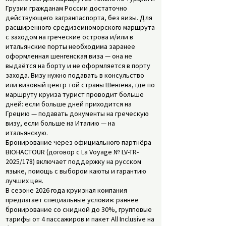
Грузии гражданам России достаточно
действующего загранпаспорта, без визы. Для
расширенного средиземноморского маршрута
с заходом на греческие острова и/или в
итальянские порты необходима заранее
оформленная шенгенская виза — она не
выдаётся на борту и не оформляется в порту
захода. Визу нужно подавать в консульство
или визовый центр той страны Шенгена, где по
маршруту круиза турист проводит больше
дней: если больше дней приходится на
Грецию — подавать документы на греческую
визу, если больше на Италию — на
итальянскую.
Бронирование через официального партнёра
BIOHACTOUR (договор с La Voyage № LV-TR-
2025/178) включает поддержку на русском
языке, помощь с выбором каюты и гарантию
лучших цен.
В сезоне 2026 года круизная компания
предлагает специальные условия: раннее
бронирование со скидкой до 30%, групповые
тарифы от 4 пассажиров и пакет All Inclusive на