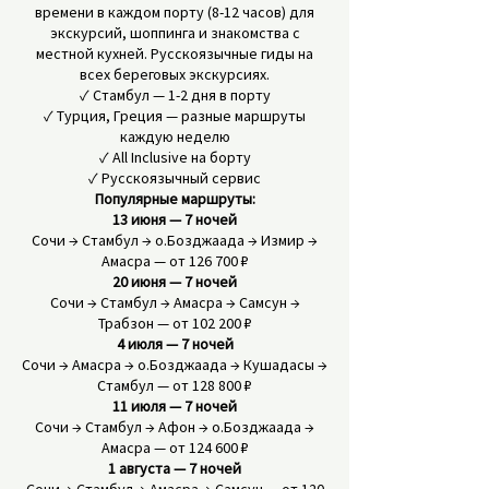
времени в каждом порту (8-12 часов) для
экскурсий, шоппинга и знакомства с
местной кухней. Русскоязычные гиды на
всех береговых экскурсиях.
✓ Стамбул — 1-2 дня в порту
✓ Турция, Греция — разные маршруты
каждую неделю
✓ All Inclusive на борту
✓ Русскоязычный сервис
Популярные маршруты:
13 июня — 7 ночей
Сочи → Стамбул → о.Бозджаада → Измир →
Амасра — от 126 700 ₽
20 июня — 7 ночей
Сочи → Стамбул → Амасра → Самсун →
Трабзон — от 102 200 ₽
4 июля — 7 ночей
Сочи → Амасра → о.Бозджаада → Кушадасы →
Стамбул — от 128 800 ₽
11 июля — 7 ночей
Сочи → Стамбул → Афон → о.Бозджаада →
Амасра — от 124 600 ₽
1 августа — 7 ночей