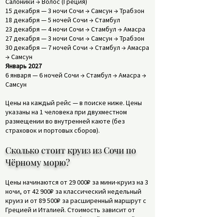
Салоники → Волос (Греция)
15 декабря — 3 ночи Сочи → Самсун → Трабзон
18 декабря — 5 ночей Сочи → Стамбул
23 декабря — 4 ночи Сочи → Стамбул → Амасра
27 декабря — 3 ночи Сочи → Самсун → Трабзон
30 декабря — 7 ночей Сочи → Стамбул → Амасра
→ Самсун
Январь 2027
6 января — 6 ночей Сочи → Стамбул → Амасра →
Самсун
Цены на каждый рейс — в поиске ниже. Цены
указаны на 1 человека при двухместном
размещении во внутренней каюте (без
страховок и портовых сборов).
Сколько стоит круиз из Сочи по
Чёрному морю?
Цены начинаются от 29 000₽ за мини-круиз на 3
ночи, от 42 900₽ за классический недельный
круиз и от 89 500₽ за расширенный маршрут с
Грецией и Италией. Стоимость зависит от