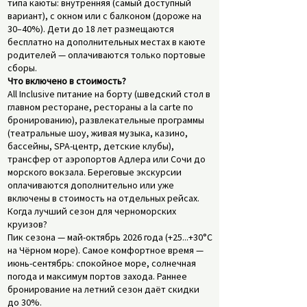
типа каюты: внутренняя (самый доступный
вариант), с окном или с балконом (дороже на
30–40%). Дети до 18 лет размещаются
бесплатно на дополнительных местах в каюте
родителей — оплачиваются только портовые
сборы.
Что включено в стоимость?
All Inclusive питание на борту (шведский стол в
главном ресторане, рестораны a la carte по
бронированию), развлекательные программы
(театральные шоу, живая музыка, казино,
бассейны, SPA-центр, детские клубы),
трансфер от аэропортов Адлера или Сочи до
морского вокзала. Береговые экскурсии
оплачиваются дополнительно или уже
включены в стоимость на отдельных рейсах.
Когда лучший сезон для черноморских
круизов?
Пик сезона — май-октябрь 2026 года (+25...+30°C
на Чёрном море). Самое комфортное время —
июнь-сентябрь: спокойное море, солнечная
погода и максимум портов захода. Раннее
бронирование на летний сезон даёт скидки
до 30%.