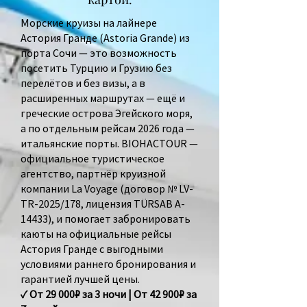
Морские круизы на лайнере
Астория Гранде (Astoria Grande) из
порта Сочи — это возможность
посетить Турцию и Грузию без
перелётов и без визы, а в
расширенных маршрутах — ещё и
греческие острова Эгейского моря,
а по отдельным рейсам 2026 года —
итальянские порты. BIOHACTOUR —
официальное туристическое
агентство, партнёр круизной
компании La Voyage (договор № LV-
TR-2025/178, лицензия TÜRSAB A-
14433), и помогает забронировать
каюты на официальные рейсы
Астория Гранде с выгодными
условиями раннего бронирования и
гарантией лучшей цены.
✓ От 29 000₽ за 3 ночи | От 42 900₽ за