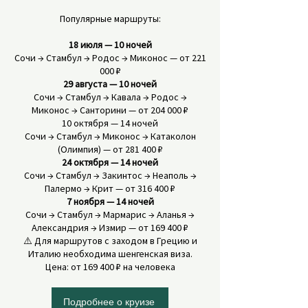
Популярные маршруты:
18 июля — 10 ночей
Сочи → Стамбул → Родос → Миконос — от 221
000 ₽
29 августа — 10 ночей
Сочи → Стамбул → Кавала → Родос →
Миконос → Санторини — от 204 000 ₽
10 октября — 14 ночей
Сочи → Стамбул → Миконос → Катаколон
(Олимпия) — от 281 400 ₽
24 октября — 14 ночей
Сочи → Стамбул → Закинтос → Неаполь →
Палермо → Крит — от 316 400 ₽
7 ноября — 14 ночей
Сочи → Стамбул → Мармарис → Аланья →
Александрия → Измир — от 169 400 ₽
⚠️ Для маршрутов с заходом в Грецию и
Италию необходима шенгенская виза.
Цена: от 169 400 ₽ на человека
Подробнее о круизе