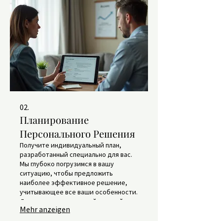
02.
Планирование
Персонального Решения
Получите индивидуальный план,
разработанный специально для вас.
Мы глубоко погрузимся в вашу
ситуацию, чтобы предложить
наиболее эффективное решение,
учитывающее все ваши особенности.
Достигните своих целей с нашей
Mehr anzeigen
экспертной поддержкой.