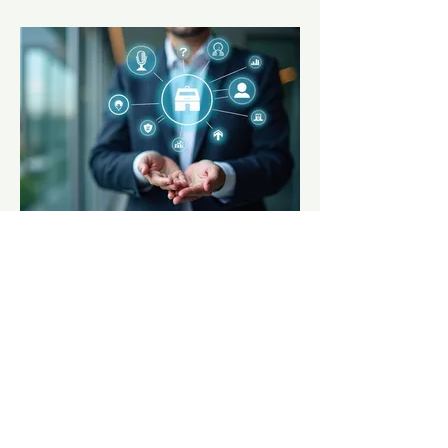
03.
Пакет Экспертной
Поддержки
Воспользуйтесь комплексной
поддержкой от наших специалистов.
Мы предоставим вам необходимые
знания и инструменты для
преодоления любых вызовов.
Получите уверенность в каждом шаге
вашего развития.