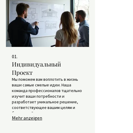
01.
Индивидуальный
Проект
Мы поможем вам воплотить в жизнь
ваши самые смелые идеи. Наша
команда профессионалов тщательно
изучит ваши потребности и
разработает уникальное решение,
соответствующее вашим целям и
бюджету. От концепции до
Mehr anzeigen
реализации, мы будем вашим
надежным партнером.