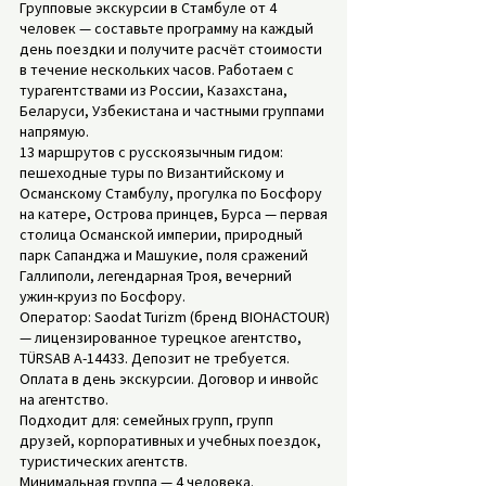
Групповые экскурсии в Стамбуле от 4
человек — составьте программу на каждый
день поездки и получите расчёт стоимости
в течение нескольких часов. Работаем с
турагентствами из России, Казахстана,
Беларуси, Узбекистана и частными группами
напрямую.
13 маршрутов с русскоязычным гидом:
пешеходные туры по Византийскому и
Османскому Стамбулу, прогулка по Босфору
на катере, Острова принцев, Бурса — первая
столица Османской империи, природный
парк Сапанджа и Машукие, поля сражений
Галлиполи, легендарная Троя, вечерний
ужин-круиз по Босфору.
Оператор: Saodat Turizm (бренд BIOHACTOUR)
— лицензированное турецкое агентство,
TÜRSAB A-14433. Депозит не требуется.
Оплата в день экскурсии. Договор и инвойс
на агентство.
Подходит для: семейных групп, групп
друзей, корпоративных и учебных поездок,
туристических агентств.
Минимальная группа — 4 человека.