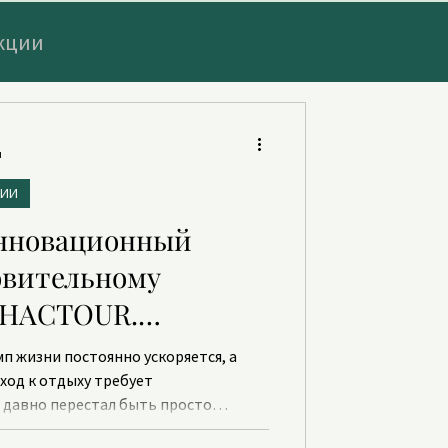
кции
АНА
я
ЦИИ
РАХОВКА
инновационный
овительному
OHACTOUR.
уризм в Турции.
мп жизни постоянно ускоряется, а
дход к отдыху требует
 давно перестал быть просто
овки – люди все чаще ищут