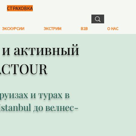
СТРАХОВКА
ЭКСКУРСИИ
ЭКСТРИМ
B2B
О НАС
ы и активный
HACTOUR
уизах и турах в
Istanbul до велнес-