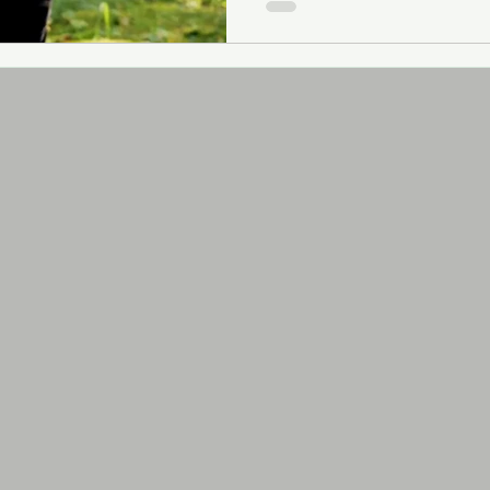
возможности совместить от
активностями, которые прин
инновационных решений в э
System, разработанная эксп
оздоровления.