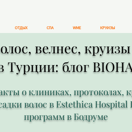
ОТДЫХ
СПА
WME
КРУИЗЫ
олос, велнес, круиз
в Турции: блог BIO
кты о клиниках, протоколах, кр
дки волос в Estethica Hospital 
программ в Бодруме