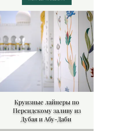
Круизные лайнеры по
Персидскому заливу из
Дубая и Абу-Даби