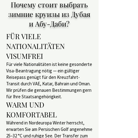
Почему стоит выбрать
зимние круизы из Дубая
и Абу-Даби?
FÜR VIELE
NATIONALITÄTEN
VISUMFREI
Für viele Nationalitäten ist keine gesonderte
Visa-Beantragung nötig — ein gültiger
Reisepass genügt für den Kreuzfahrt-
Transit durch VAE, Katar, Bahrain und Oman.
Wir prüfen die genauen Bestimmungen gern
für Ihre Staatsangehörigkeit.
WARM UND
KOMFORTABEL
Während in Nordeuropa Winter herrscht,
erwarten Sie am Persischen Golf angenehme
25–32 °C und ruhige See. Der Transfer zum