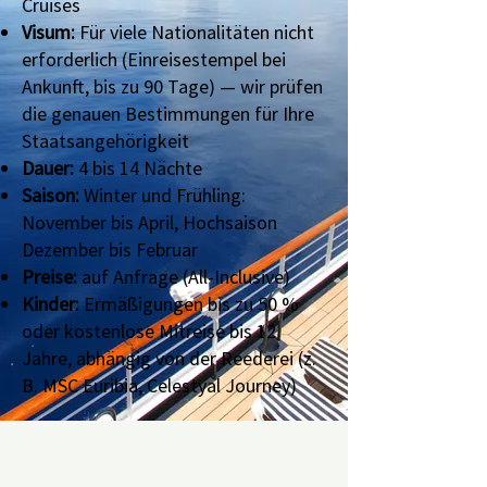
Cruises
Visum:
Für viele Nationalitäten nicht
erforderlich (Einreisestempel bei
Ankunft, bis zu 90 Tage) — wir prüfen
die genauen Bestimmungen für Ihre
Staatsangehörigkeit
Dauer:
4 bis 14 Nächte
Saison:
Winter und Frühling:
November bis April, Hochsaison
Dezember bis Februar
Preise:
auf Anfrage (All-Inclusive)
Kinder:
Ermäßigungen bis zu 50 %
oder kostenlose Mitreise bis 12
Jahre, abhängig von der Reederei (z.
B. MSC Euribia, Celestyal Journey)