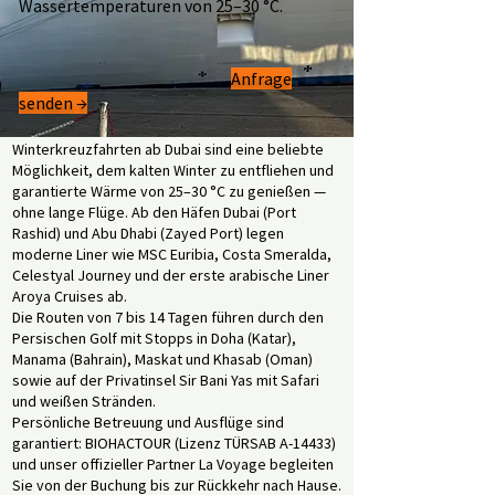
Wassertemperaturen von 25–30 °C.
Anfrage
senden →
Winterkreuzfahrten ab Dubai sind eine beliebte
Möglichkeit, dem kalten Winter zu entfliehen und
garantierte Wärme von 25–30 °C zu genießen —
ohne lange Flüge. Ab den Häfen Dubai (Port
Rashid) und Abu Dhabi (Zayed Port) legen
moderne Liner wie MSC Euribia, Costa Smeralda,
Celestyal Journey und der erste arabische Liner
Aroya Cruises ab.
Die Routen von 7 bis 14 Tagen führen durch den
Persischen Golf mit Stopps in Doha (Katar),
Manama (Bahrain), Maskat und Khasab (Oman)
sowie auf der Privatinsel Sir Bani Yas mit Safari
und weißen Stränden.
Persönliche Betreuung und Ausflüge sind
garantiert: BIOHACTOUR (Lizenz TÜRSAB A-14433)
und unser offizieller Partner La Voyage begleiten
Sie von der Buchung bis zur Rückkehr nach Hause.