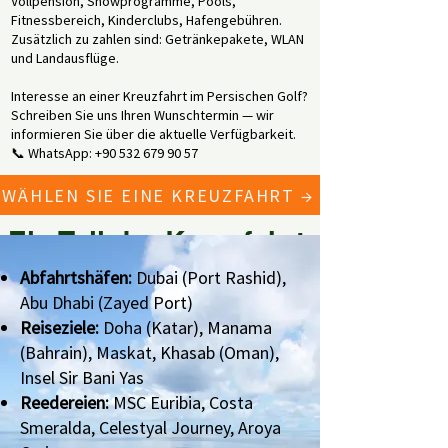
Vollpension, Showprogramme, Pools,
Fitnessbereich, Kinderclubs, Hafengebühren.
Zusätzlich zu zahlen sind: Getränkepakete, WLAN
und Landausflüge.
Interesse an einer Kreuzfahrt im Persischen Golf?
Schreiben Sie uns Ihren Wunschtermin — wir
informieren Sie über die aktuelle Verfügbarkeit.
📞 WhatsApp:
+90 532 679 90 57
WÄHLEN SIE EINE KREUZFAHRT →
 Ein Teil der Kreuzfahrten ab Dub
Abfahrtshäfen:
Dubai (Port Rashid),
Abu Dhabi (Zayed Port)
Reiseziele:
Doha (Katar), Manama
(Bahrain), Maskat, Khasab (Oman),
Insel Sir Bani Yas
Reedereien:
MSC Euribia, Costa
Smeralda, Celestyal Journey, Aroya