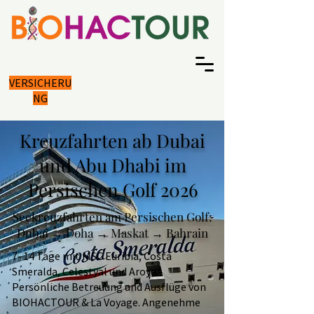
VERSICHERU
NG
Kreuzfahrten ab Dubai
und Abu Dhabi im
Persischen Golf 2026
Seekreuzfahrten am Persischen Golf:
Dubai → Doha → Maskat → Bahrain
7–14 Tage mit MSC Euribia, Costa
Smeralda, Celestyal und Aroya.
Persönliche Betreuung und Ausflüge von
BIOHACTOUR & La Voyage. Angenehme