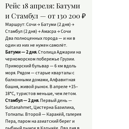
Рейс 18 апреля: Батуми 
и Стамбул — от 130 200 ₽
Маршрут: Сочи → Батуми (2 дня) → 
Стамбул (2 дня) → Амасра → Сочи
Два полноценных города — и ни в 
один из них не нужен самолёт.
Батуми — 2 дня.
 Столица Аджарии на 
черноморском побережье Грузии. 
Приморский бульвар — 6 км вдоль 
моря. Рядом — старые кварталы с 
балконными домами, Алфавитная 
башня, живой рынок. В апреле +15–
18°C, туристов меньше, чем летом.
Стамбул — 2 дня.
 Первый день — 
Sultanahmet, Цистерна Базилика, 
Топкапы. Второй — Каракёй, галерея 
Пера, паром на азиатский берег и 
рыбный рынок в Кадыкёе. Два дня в 