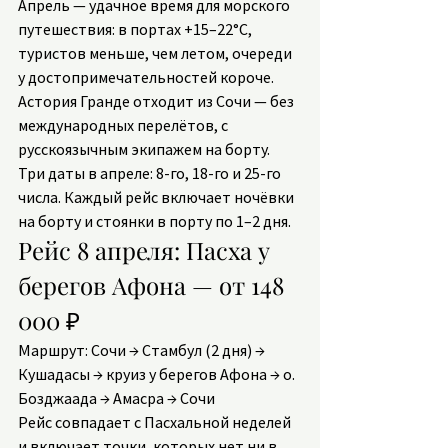
Апрель — удачное время для морского 
путешествия: в портах +15–22°C, 
туристов меньше, чем летом, очереди 
у достопримечательностей короче. 
Астория Гранде отходит из Сочи — без 
международных перелётов, с 
русскоязычным экипажем на борту. 
Три даты в апреле: 8-го, 18-го и 25-го 
числа. Каждый рейс включает ночёвки 
на борту и стоянки в порту по 1–2 дня.
Рейс 8 апреля: Пасха у 
берегов Афона — от 148 
000 ₽
Маршрут: Сочи → Стамбул (2 дня) → 
Кушадасы → круиз у берегов Афона → о. 
Бозджаада → Амасра → Сочи
Рейс совпадает с Пасхальной неделей 
и включает точки, которых нет ни в 