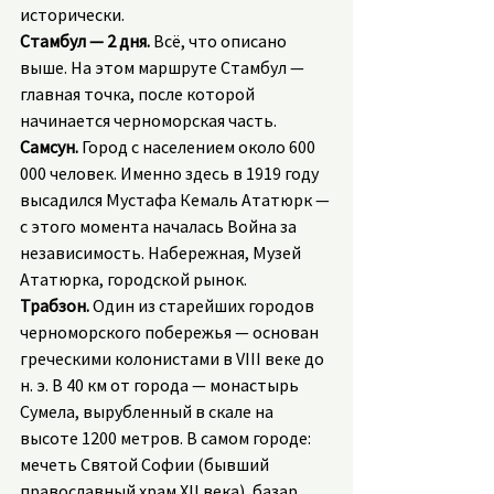
исторически.
Стамбул — 2 дня.
 Всё, что описано 
выше. На этом маршруте Стамбул — 
главная точка, после которой 
начинается черноморская часть.
Самсун.
 Город с населением около 600 
000 человек. Именно здесь в 1919 году 
высадился Мустафа Кемаль Ататюрк — 
с этого момента началась Война за 
независимость. Набережная, Музей 
Ататюрка, городской рынок.
Трабзон.
 Один из старейших городов 
черноморского побережья — основан 
греческими колонистами в VIII веке до 
н. э. В 40 км от города — монастырь 
Сумела, вырубленный в скале на 
высоте 1200 метров. В самом городе: 
мечеть Святой Софии (бывший 
православный храм XII века), базар 