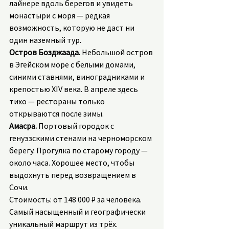
лайнере вдоль берегов и увидеть 
монастыри с моря — редкая 
возможность, которую не даст ни 
один наземный тур.
Остров Бозджаада.
 Небольшой остров 
в Эгейском море с белыми домами, 
синими ставнями, виноградниками и 
крепостью XIV века. В апреле здесь 
тихо — рестораны только 
открываются после зимы.
Амасра.
 Портовый городок с 
генуэзскими стенами на черноморском 
берегу. Прогулка по старому городу — 
около часа. Хорошее место, чтобы 
выдохнуть перед возвращением в 
Сочи.
Стоимость: от 148 000 ₽ за человека. 
Самый насыщенный и географически 
уникальный маршрут из трёх.