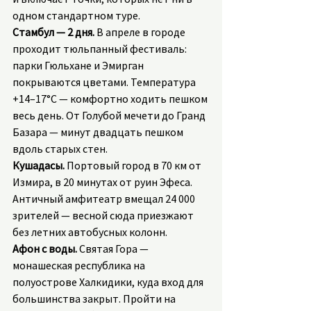
одном стандартном туре.
Стамбул — 2 дня.
 В апреле в городе 
проходит тюльпанный фестиваль: 
парки Гюльхане и Эмирган 
покрываются цветами. Температура 
+14–17°C — комфортно ходить пешком 
весь день. От Голубой мечети до Гранд 
Базара — минут двадцать пешком 
вдоль старых стен.
Кушадасы.
 Портовый город в 70 км от 
Измира, в 20 минутах от руин Эфеса. 
Античный амфитеатр вмещал 24 000 
зрителей — весной сюда приезжают 
без летних автобусных колонн.
Афон с воды.
 Святая Гора — 
монашеская республика на 
полуострове Халкидики, куда вход для 
большинства закрыт. Пройти на 