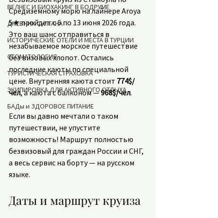
ВЕЛНЕС И БИОХАКИНГ В БОДРУМЕ
Средиземному морю на лайнере Aroya 
5★ пройдет с 6 по 13 июня 2026 года. 
ДНЕВНИК СУЛТАНА
Это ваш шанс отправиться в 
ИСТОРИЧЕСКИЕ ОТЕЛИ И МЕСТА В ТУРЦИИ
незабываемое морское путешествие 
СТОМАТОЛОГИЯ
без визовых хлопот. Остались 
последние каюты по специальной 
ТУРИСТИЧЕСКАЯ СТРАХОВКА
цене. Внутренняя каюта стоит 
774$/
ЭКИПИРОВКА ДЛЯ АКТИВНОГО ОТДЫХА
чел
, а каюта с балконом — 
968$/чел
.
БАДы и ЗДОРОВОЕ ПИТАНИЕ
Если вы давно мечтали о таком 
путешествии, не упустите 
возможность! Маршрут полностью 
безвизовый для граждан России и СНГ, 
а весь сервис на борту — на русском 
языке.
Даты и маршрут круиза