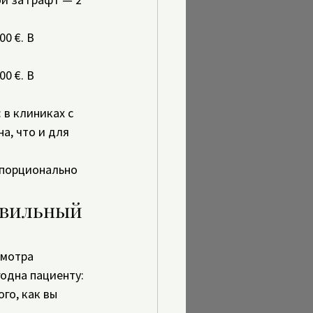
0 €. В 
0 €. В 
 в клиниках с 
а, что и для 
опорционально 
авильный 
смотра 
одна пациенту: 
го, как вы 