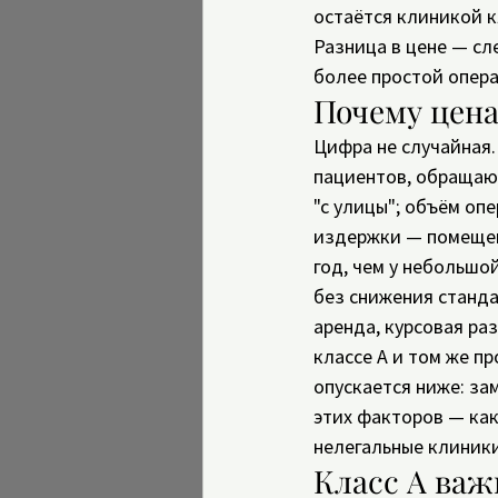
остаётся клиникой кл
Разница в цене — сл
более простой опер
Почему цена
Цифра не случайная. 
пациентов, обращаю
"с улицы"; объём оп
издержки — помещени
год, чем у небольшо
без снижения станда
аренда, курсовая ра
классе А и том же пр
опускается ниже: за
этих факторов — как 
нелегальные клиники
Класс А важ