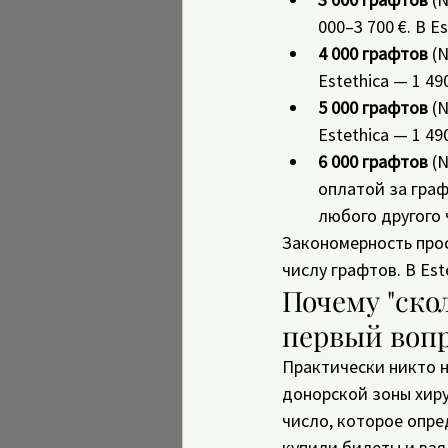
000–3 700 €. В E
4 000 графтов
 (
Estethica — 1 4
5 000 графтов
 (
Estethica — 1 49
6 000 графтов
 (
оплатой за графт
любого другого 
Закономерность прос
числу графтов. В Est
Почему "ско
первый воп
Практически никто н
донорской зоны хиру
число, которое опре
купили билеты и взя