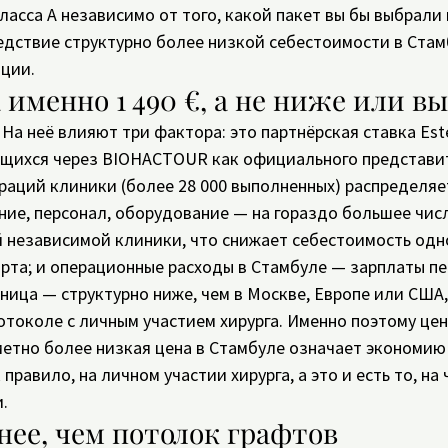
асса А независимо от того, какой пакет вы бы выбрали в
едствие структурно более низкой себестоимости в Стамб
ации.
 именно 1 490 €, а не ниже или в
На неё влияют три фактора: это партнёрская ставка Este
щихся через BIOHACTOUR как официального представите
ераций клиники (более 28 000 выполненных) распределяе
е, персонал, оборудование — на гораздо большее числ
й независимой клиники, что снижает себестоимость одн
рта; и операционные расходы в Стамбуле — зарплаты пе
зница — структурно ниже, чем в Москве, Европе или США,
отоколе с личным участием хирурга. Именно поэтому цена
метно более низкая цена в Стамбуле означает экономию 
правило, на личном участии хирурга, а это и есть то, на
.
нее, чем потолок графтов