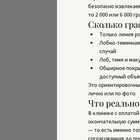
безопасно извлекаем
то 2 000 или 6 000 г
Сколько гра
Только линия ро
Лобно-теменная 
случай
Лоб, темя и мак
Обширное покрыт
доступный объё
Это ориентировочны
лично или по фото.
Что реально
В клинике с оплатой
окончательную сумму
— то есть именно тог
согласованная до пое