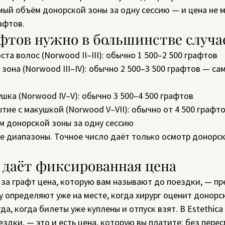
ый объём донорской зоны за одну сессию — и цена не м
рафтов.
фтов нужно в большинстве случа
ста волос (Norwood II–III): обычно 1 500–2 500 графтов
зона (Norwood III–IV): обычно 2 500–3 500 графтов — са
ушка (Norwood IV–V): обычно 3 500–4 500 графтов
ие с макушкой (Norwood V–VII): обычно от 4 500 графтов
м донорской зоны за одну сессию
е диапазоны. Точное число даёт только осмотр донорск
 даёт фиксированная цена
 за графт цена, которую вам называют до поездки, — пр
 определяют уже на месте, когда хирург оценит донорс
да, когда билеты уже куплены и отпуск взят. В Estethica 
здки, — это и есть цена, которую вы платите: без перес