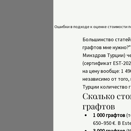
Ошибки в подходе к оценке стоимости пе
Большинство статей 
графтов мне нужно?" —
Минздрав Турции) ч
(сертификат EST-202
на цену вообще: 1 490
независимо от того, 
Турции количество г
Сколько сто
графтов
1 000 графтов
 (
650–950 €. В Est
3 000 графтов
 (