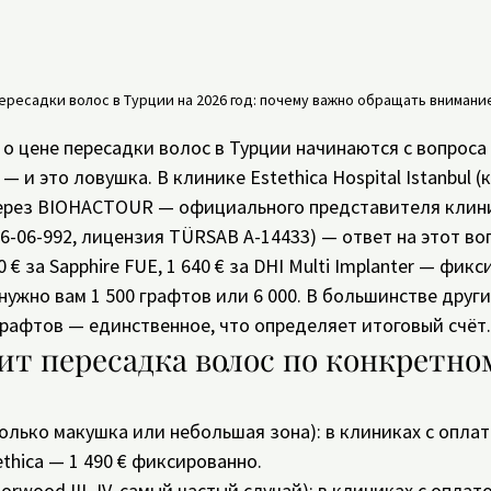
ресадки волос в Турции на 2026 год: почему важно обращать внимание
о цене пересадки волос в Турции начинаются с вопроса 
 и это ловушка. В клинике Estethica Hospital Istanbul (к
ерез BIOHACTOUR — официального представителя клин
6-06-992, лицензия TÜRSAB A-14433) — ответ на этот воп
 € за Sapphire FUE, 1 640 € за DHI Multi Implanter — фикс
нужно вам 1 500 графтов или 6 000. В большинстве други
рафтов — единственное, что определяет итоговый счёт.
ит пересадка волос по конкретно
только макушка или небольшая зона): в клиниках с оплат
ethica — 1 490 € фиксированно.
Norwood III–IV, самый частый случай): в клиниках с оплат