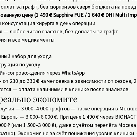
доплат за графт, без сюрпризов сверх бюджета на поезд
анную цену (1 490 € Sapphire FUE / 1 640 € DHI Multi Impl
 консультация хирурга в день операции
я — любое число графтов, без доплаты за графт
зия и все медикаменты
ный набор для ухода
трукция по уходу
айн-сопровождения через WhatsApp
от 230 до 330 € на человека в зависимости от сезона, 2 н
ется — оплата наличными в клинике после анализов.
реально экономите
случая — 3 000–4 000 графтов — та же операция в Москве
х Европы — 3 000–6 000 €. При цене 1 490 € через BIOHA
000 ₽ (или 1 500–3 000 €), даже с учётом перелёта Москва
ратно). Экономия не за счёт понижения уровня клиники —