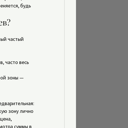
еняется, будь 
ев?
мый частый 
, часто весь 
ой зоны — 
едварительная: 
кую зону лично 
цена, 
мотра суммы в 