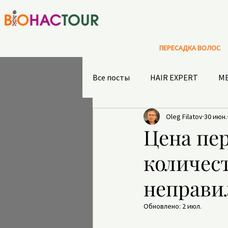
ПЕРЕСАДКА ВОЛОС
Все посты
HAIR EXPERT
М
Oleg Filatov
30 июн.
АКТИВНЫЙ ОТДЫХ В ТУРЦИИ
Цена пер
количест
ИСТОРИЧЕСКИЕ ОТЕЛИ И МЕС
неправи
ЭКИПИРОВКА ДЛЯ АКТИВНОГ
Обновлено:
2 июл.