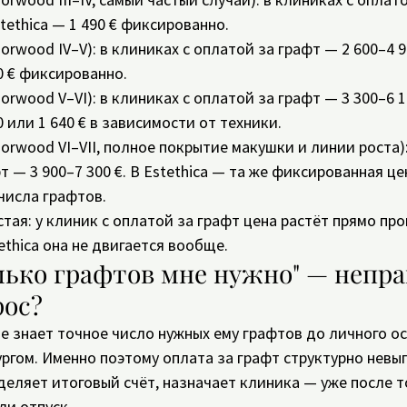
stethica — 1 490 € фиксированно.
Norwood IV–V): в клиниках с оплатой за графт — 2 600–4 90
90 € фиксированно.
Norwood V–VI): в клиниках с оплатой за графт — 3 300–6 10
0 или 1 640 € в зависимости от техники.
Norwood VI–VII, полное покрытие макушки и линии роста):
 — 3 900–7 300 €. В Estethica — та же фиксированная цен
числа графтов.
тая: у клиник с оплатой за графт цена растёт прямо пр
ethica она не двигается вообще.
лько графтов мне нужно" — непр
рос?
е знает точное число нужных ему графтов до личного о
ргом. Именно поэтому оплата за графт структурно невыг
деляет итоговый счёт, назначает клиника — уже после то
ли отпуск.