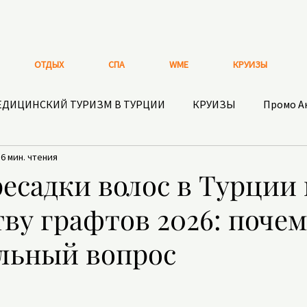
ОТДЫХ
СПА
WME
КРУИЗЫ
ЕДИЦИНСКИЙ ТУРИЗМ В ТУРЦИИ
КРУИЗЫ
Промо А
6 мин. чтения
ВЕЛНЕС И БИОХАКИНГ В БОДРУМЕ
ДНЕВНИК СУЛТ
есадки волос в Турции
ву графтов 2026: почем
ТА В ТУРЦИИ
СТОМАТОЛОГИЯ
ТУРИСТИЧЕСКАЯ СТ
льный вопрос
О ОТДЫХА
БАДы и ЗДОРОВОЕ ПИТАНИЕ