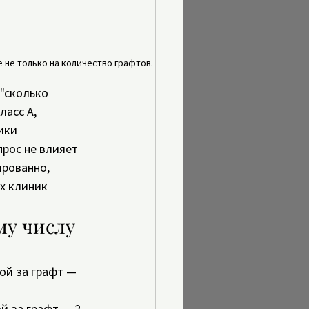
 не только на количество графтов.
"сколько 
ласс А, 
ики 
рос не влияет 
ированно, 
х клиник 
му числу 
ой за графт — 
ой за графт — 2 