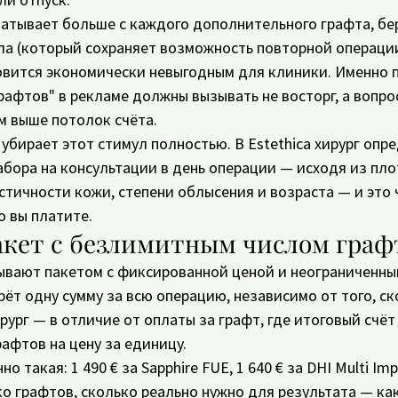
атывает больше с каждого дополнительного графта, бе
ла (который сохраняет возможность повторной операции
овится экономически невыгодным для клиники. Именно 
рафтов" в рекламе должны вызывать не восторг, а вопрос
м выше потолок счёта.
убирает этот стимул полностью. В Estethica хирург опр
бора на консультации в день операции — исходя из пло
стичности кожи, степени облысения и возраста — и это 
о вы платите.
акет с безлимитным числом граф
ывают пакетом с фиксированной ценой и неограниченны
рёт одну сумму за всю операцию, независимо от того, ск
рург — в отличие от оплаты за графт, где итоговый счёт
афтов на цену за единицу.
но такая: 1 490 € за Sapphire FUE, 1 640 € за DHI Multi Imp
о графтов, сколько реально нужно для результата — как