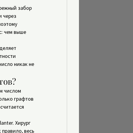
режный забор 
 через 
поэтому 
: чем выше 
еделяет 
тности 
число никак не 
тов?
м числом 
олько графтов 
 считается 
lanter. Хирург 
 правило, весь 