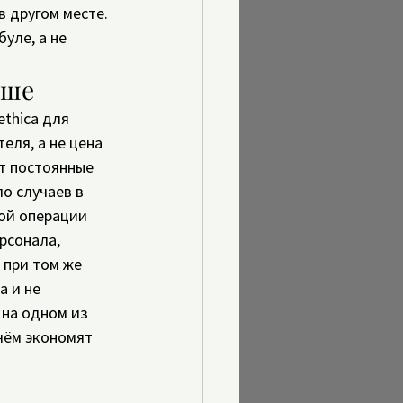
 другом месте. 
уле, а не 
ыше
thica для 
ля, а не цена 
т постоянные 
о случаев в 
ой операции 
рсонала, 
 при том же 
 и не 
на одном из 
 чём экономят 