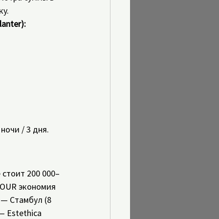
ку.
anter):
очи / 3 дня. 
 стоит 200 000–
CTOUR экономия 
 — Стамбул (8 
 Estethica 