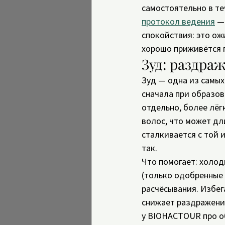
самостоятельно в те
протокол ведения
 —
спокойствия: это ожи
хорошо приживётся 
Зуд: раздра
Зуд — одна из самых
сначала при образова
отдельно, более лёг
волос, что может дл
сталкивается с той и
так.
Что помогает: холод
(только одобренные 
расчёсывания. Избег
снижает раздражение
у BIOHACTOUR про о