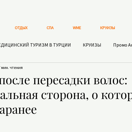
ОТДЫХ
СПА
WME
КРУИЗЫ
ЕДИЦИНСКИЙ ТУРИЗМ В ТУРЦИИ
КРУИЗЫ
Промо А
7 мин. чтения
ВЕЛНЕС И БИОХАКИНГ В БОДРУМЕ
ДНЕВНИК СУЛТ
после пересадки волос:
альная сторона, о кото
ТА В ТУРЦИИ
СТОМАТОЛОГИЯ
ТУРИСТИЧЕСКАЯ СТ
заранее
О ОТДЫХА
БАДы и ЗДОРОВОЕ ПИТАНИЕ