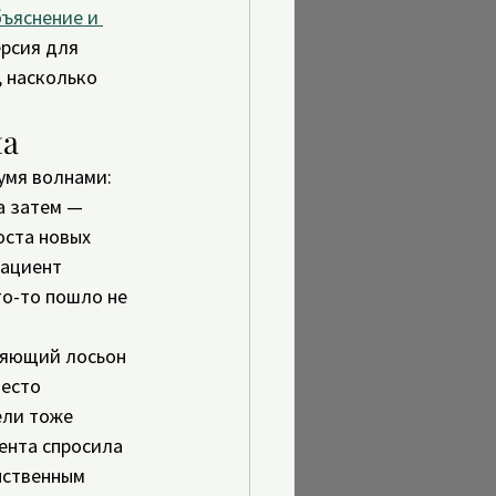
ъяснение и 
рсия для 
, насколько 
ма
умя волнами: 
а затем — 
оста новых 
пациент 
то-то пошло не 
няющий лосьон 
есто 
ели тоже 
ента спросила 
нственным 