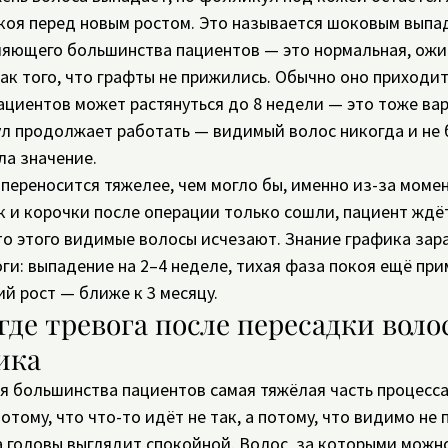
коя перед новым ростом. Это называется шоковым выпад
ляющего большинства пациентов — это нормальная, ожи
нак того, что графты не прижились. Обычно оно приходит
пациентов может растянуться до 8 недели — это тоже вар
 продолжает работать — видимый волос никогда и не 
ла значение.
ереносится тяжелее, чем могло бы, именно из-за момен
к и корочки после операции только сошли, пациент ждёт
о этого видимые волосы исчезают. Знание графика зара
ги: выпадение на 2–4 неделе, тихая фаза покоя ещё при
ий рост — ближе к 3 месяцу.
где тревога после пересадки воло
ика
ля большинства пациентов самая тяжёлая часть процесса
отому, что что-то идёт не так, а потому, что видимо не
 головы выглядит спокойной. Волос, за которыми можн