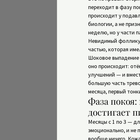
переходит в фазу по
происходит у подав
биологии, а не приз
неделю, но у части 
Невидимый фолликул
частью, которая име
Шоковое выпадение п
оно происходит: отё
улучшений — и вмест
большую часть трево
месяца, первый тонк
Фаза покоя: 
достигает п
Месяцы с 1 по 3 — д
эмоционально, и не п
вообще ничего. Кожа