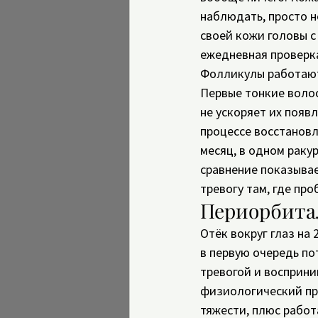
наблюдать, просто н
своей кожи головы с 
ежедневная проверка
Фолликулы работают 
Первые тонкие волос
не ускоряет их появ
процессе восстановл
месяц, в одном раку
сравнение показывае
тревогу там, где про
Периорбитал
Отёк вокруг глаз на 
в первую очередь по
тревогой и восприни
физиологический про
тяжести, плюс работ