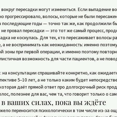
 вокруг пересадки могут измениться. Если выпадение во
о прогрессировало, волосы, которые не были пересажен
 последующие годы — точно так же, как продолжили бы
 не провал пересадки — это тот же самый процесс, про
адка не коснулась. Для тех, кто пересаживает волосы ра
, а не воспринимать как неожиданность: именно поэтому
й зоны при первой операции, и именно поэтому повторна
листичная возможность для части пациентов, а не повод
 на консультации спрашивайте конкретно, как ожидаетс
спективе 5–10 лет, а не только каким будет непосредств
 которая даёт прямой ответ про долгосрочный риск про
лос, полезнее для вас, чем та, что говорит только о са
 в ваших силах, пока вы ждёте
жело переносится психологически в том числе из-за о