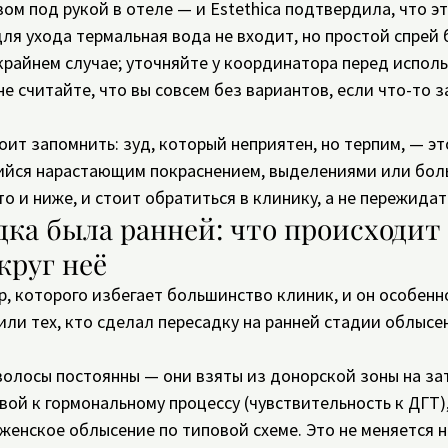
м под рукой в отеле — и Estethica подтвердила, что эт
ля ухода термальная вода не входит, но простой спрей 
крайнем случае; уточняйте у координатора перед испол
не считайте, что вы совсем без вариантов, если что-то з
оит запомнить: зуд, который неприятен, но терпим, — эт
йся нарастающим покраснением, выделениями или боль
о и ниже, и стоит обратиться в клинику, а не пережидат
дка была ранней: что происходит 
круг неё
р, которого избегает большинство клиник, и он особенн
ли тех, кто сделал пересадку на ранней стадии облысен
олосы постоянны — они взяты из донорской зоны на зат
вой к гормональному процессу (чувствительность к ДГТ)
женское облысение по типовой схеме. Это не меняется 