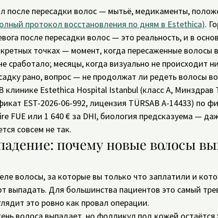
 после пересадки волос — мытьё, медикаменты, положе
полный протокол восстановления по дням в Estethica)
. Г
евога после пересадки волос — это реальность, и в осно
нкретных точках — момент, когда пересаженные волосы 
не сработало; месяцы, когда визуально не происходит нич
есадку рано, вопрос — не продолжат ли редеть волосы во
 клинике Estethica Hospital Istanbul (класс А, Минздрав 
икат EST-2026-06-992, лицензия TÜRSAB A-14433) по ф
hire FUE или 1 640 € за DHI, биология предсказуема — да
тся совсем не так.
адение: почему новые волосы вы
еле волосы, за которые вы только что заплатили и кото
ют выпадать. Для большинства пациентов это самый тр
глядит это ровно как провал операции.
жень волоса выпадает, но фолликул под кожей остаётся