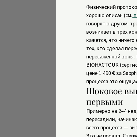
Физический протокол
хорошо описан (см.
 
говорят о другом: тр
возникает в трёх ко
кажется, что ничего 
тех, кто сделал пер
пересаженной зоны. В
BIOHACTOUR (сертиф
цене 1 490 € за Sapp
процесса это ощущае
Шоковое вып
первыми
Примерно на 2–4 нед
пересадили, начина
всего процесса — вы
Это не провал. Стер