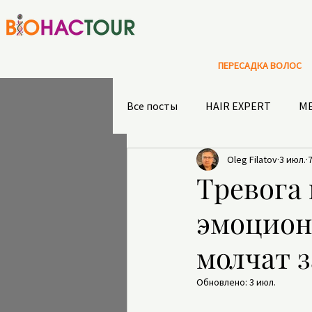
ПЕРЕСАДКА ВОЛОС
Все посты
HAIR EXPERT
М
Oleg Filatov
3 июл.
АКТИВНЫЙ ОТДЫХ В ТУРЦИИ
Тревога 
эмоцион
ИСТОРИЧЕСКИЕ ОТЕЛИ И МЕС
молчат 
ЭКИПИРОВКА ДЛЯ АКТИВНОГ
Обновлено:
3 июл.