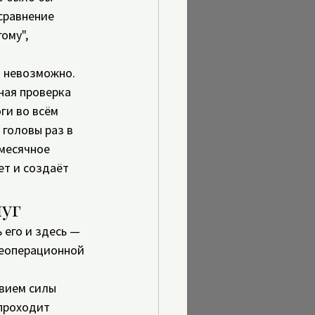
сравнение 
ому", 
 невозможно. 
ная проверка 
ги во всём 
головы раз в 
месячное 
т и создаёт 
пуг
 его и здесь — 
леоперационной 
вием силы 
проходит 