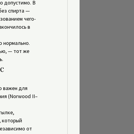
о допустимо. В 
без спирта — 
ьзованием чего-
акончилось в 
о нормально. 
ю, — тот же 
ь.
с 
о важен для 
ия (Norwood II–
ылке, 
, который 
независимо от 