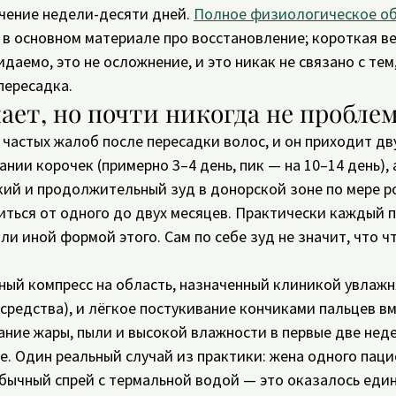
чение недели-десяти дней. 
Полное физиологическое об
 в основном материале про восстановление; короткая ве
даемо, это не осложнение, и это никак не связано с тем
пересадка.
жает, но почти никогда не пробле
 частых жалоб после пересадки волос, и он приходит дв
нии корочек (примерно 3–4 день, пик — на 10–14 день), 
кий и продолжительный зуд в донорской зоне по мере р
иться от одного до двух месяцев. Практически каждый 
ли иной формой этого. Сам по себе зуд не значит, что ч
ный компресс на область, назначенный клиникой увлаж
средства), и лёгкое постукивание кончиками пальцев вм
ание жары, пыли и высокой влажности в первые две нед
. Один реальный случай из практики: жена одного паци
бычный спрей с термальной водой — это оказалось еди