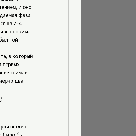
ением, и оно 
даемая фаза 
ся на 2–4 
иант нормы. 
был той 
та, в который 
 первых 
нее снимает 
мерно два 
с 
 
 происходит 
о было бы 