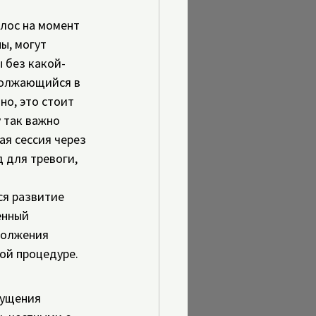
лос на момент 
ы, могут 
 без какой-
должающийся в 
но, это стоит 
 так важно 
я сессия через 
 для тревоги, 
я развитие 
енный 
должения 
мой процедуре.
щущения 