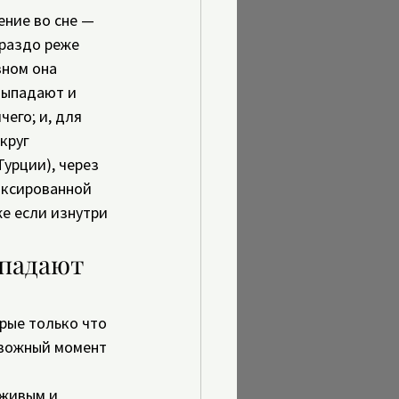
ние во сне — 
ораздо реже 
вном она 
выпадают и 
его; и, для 
круг 
Турции), через 
иксированной 
же если изнутри 
падают 
рые только что 
евожный момент 
 живым и 