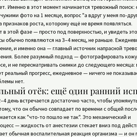
ет. Именно в этот момент начинается тревожный поиск: 
чужими фото на 1 месяце, вопрос "а вдруг у меня по-друг
 признаков роста, которому ещё не время появляться.
в этой фазе — просто под поверхностью, и увидеть это
ы обычно появляются на 3–4 месяц, не раньше. Ежеднев
ление, и именно она — главный источник напрасной трево
ения. Более разумный подход — фотографировать кожу 
рсе, и не пересматривать снимки до следующего месяца: 
т реальный прогресс, ежедневное — ничего не показывае
блемы нет.
ьный отёк: ещё один ранний ис
2–4 день встречается достаточно часто, чтобы упомянуть
тому, что он обычно совпадает по времени с общей пос
мается как "что-то пошло не так". Это механический и 
цесс — жидкость от анестезии стекает вниз под дейст
ает обычная воспалительная реакция организма — и он 