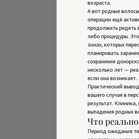
возраста.
А вот родные волосы
операции ещё активн
продолжить редеть в
либо процедуры. Это
зонах, которых перес
планировать заранее
сохранение донорско
несколько лет — реа
если она возникает.
Практический вывод:
вашего случая в пер
результат. Клиника,
выпадения родных во
Что реально
Период ожидания тя